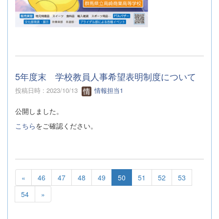
5年度末 学校教員人事希望表明制度について
投稿日時 : 2023/10/13
情報担当1
公開しました。
こちら
をご確認ください。
«
46
47
48
49
50
51
52
53
54
»