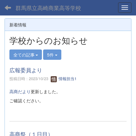
群馬県立高崎商業高等学校
Toggl
新着情報
学校からのお知らせ
全ての記事
5件
広報委員より
投稿日時 : 2023/10/23
情報担当1
高商だより
更新しました。
ご確認ください。
高商祭（１日目）