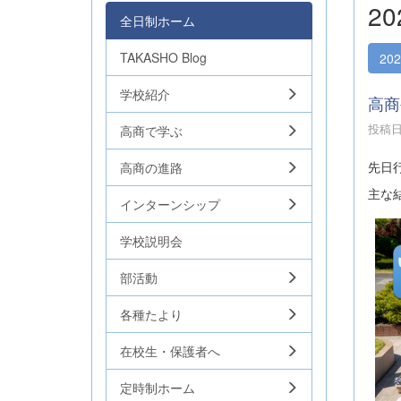
2
全日制ホーム
TAKASHO Blog
20
学校紹介
高商
投稿日時
高商で学ぶ
先日
高商の進路
主な
インターンシップ
学校説明会
部活動
各種たより
在校生・保護者へ
定時制ホーム