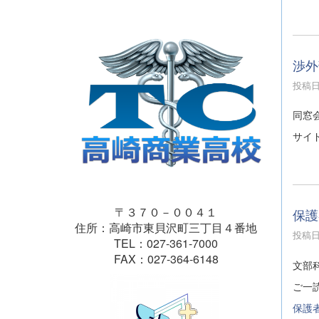
渉外
投稿日時
同窓
サイ
〒３７０－００４１
保護
住所：高崎市東貝沢町三丁目４番地
投稿日時
TEL：027-361-7000
FAX：027-364-6148
文部
ご一
保護