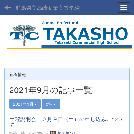
群馬県立高崎商業高等学校
Toggl
新着情報
2021年9月の記事一覧
2021年9月
5件
土曜説明会１０月９日（土）の申し込みについ
て
投稿日時 : 2021/09/30
情報担当1