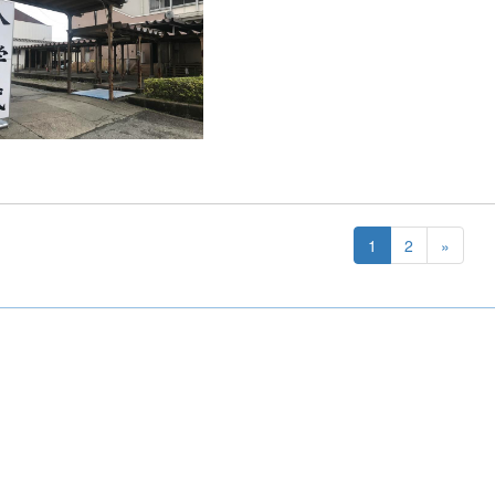
1
2
»