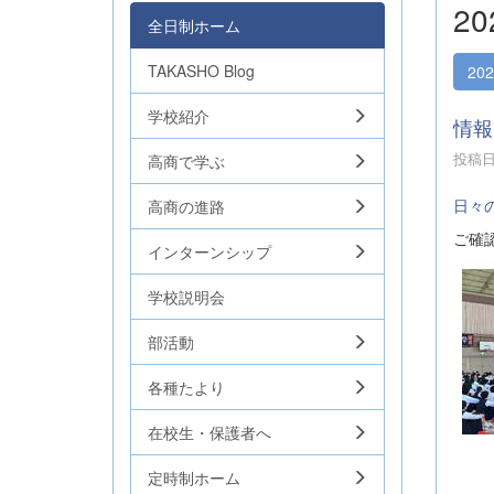
2
全日制ホーム
TAKASHO Blog
20
学校紹介
情報
投稿日時
高商で学ぶ
日々
高商の進路
ご確
インターンシップ
学校説明会
部活動
各種たより
在校生・保護者へ
定時制ホーム