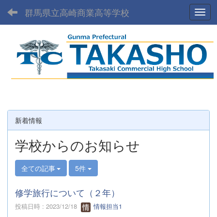
群馬県立高崎商業高等学校
Toggl
新着情報
学校からのお知らせ
全ての記事
5件
修学旅行について（２年）
投稿日時 : 2023/12/18
情報担当1