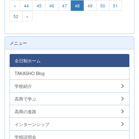
«
44
45
46
47
48
49
50
51
52
»
メニュー
全日制ホーム
TAKASHO Blog
学校紹介
高商で学ぶ
高商の進路
インターンシップ
学校説明会