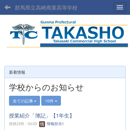
群馬県立高崎商業高等学校
Toggl
新着情報
学校からのお知らせ
全ての記事
10件
授業紹介「簿記」【1年生】
投稿日時 : 03/23
情報担当1