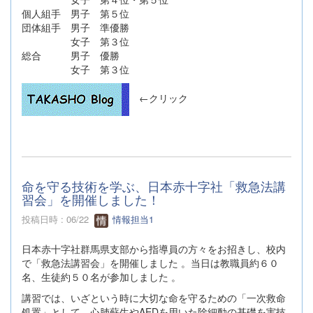
個人組手 男子 第５位
団体組手 男子 準優勝
女子 第３位
総合 男子 優勝
女子 第３位
←クリック
命を守る技術を学ぶ、日本赤十字社「救急法講
習会」を開催しました！
投稿日時 : 06/22
情報担当1
日本赤十字社群馬県支部から指導員の方々をお招きし、校内
で「救急法講習会」を開催しました 。当日は教職員約６０
名、生徒約５０名が参加しました 。
講習では、いざという時に大切な命を守るための「一次救命
処置」として、心肺蘇生やAEDを用いた除細動の基礎を実技