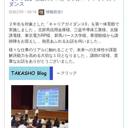
ダンス
投稿日時 : 06/18
情報担当1
２年生を対象とした「キャリアガイダンスII」を第一体育館で
実施しました 。北群馬信用金庫様、三益半導体工業様、太陽
誘電様、東京電力RP様、群馬パース大学様、希望館様から講
師陣をお迎えし 、熱意あふれるお話を伺いました 。
様々な仕事のリアルに触れることで、未来への主体性や課題
解決能力を高める大切な１日となりました 。講師の皆様、貴
重なお話をありがとうございました。
←クリック