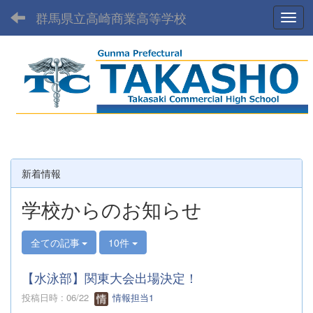
群馬県立高崎商業高等学校
Toggl
新着情報
学校からのお知らせ
全ての記事
10件
【水泳部】関東大会出場決定！
投稿日時 : 06/22
情報担当1