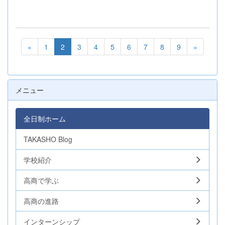
«
1
2
3
4
5
6
7
8
9
»
メニュー
全日制ホーム
TAKASHO Blog
学校紹介
高商で学ぶ
高商の進路
インターンシップ