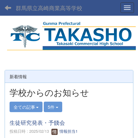
群馬県立高崎商業高等学校
Toggl
新着情報
学校からのお知らせ
全ての記事
5件
生徒研究発表・予餞会
投稿日時 : 2025/02/13
情報担当1