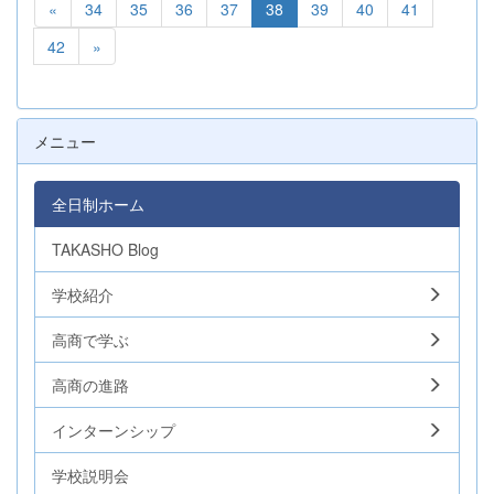
«
34
35
36
37
38
39
40
41
42
»
メニュー
全日制ホーム
TAKASHO Blog
学校紹介
高商で学ぶ
高商の進路
インターンシップ
学校説明会