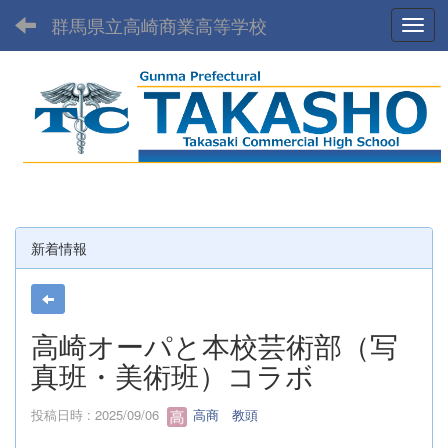
群馬県立高崎商業高等学校
Toggl
新着情報
高崎オーパと本校芸術部（写
真班・美術班）コラボ
投稿日時 : 2025/09/06
高商 教頭