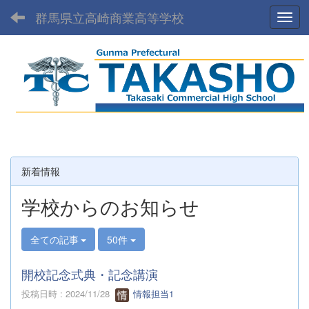
群馬県立高崎商業高等学校
Toggl
新着情報
学校からのお知らせ
全ての記事
50件
開校記念式典・記念講演
投稿日時 : 2024/11/28
情報担当1