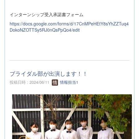
インターンシップ受入承諾書フォーム
https://docs.google.com/forms/d/17CnMPeHEtY8sYhZZTuq4
DokoNZOTTSy5RJ0nQsPpQo4/edit
ブライダル部が出演します！！
投稿日時 : 2024/06/11
情報担当1