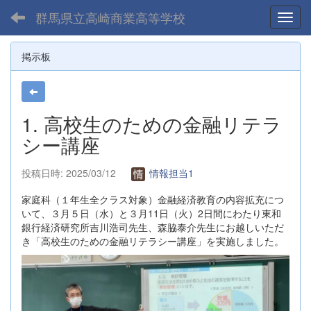
群馬県立高崎商業高等学校
Toggl
掲示板
1. 高校生のための金融リテラ
シー講座
投稿日時: 2025/03/12
情報担当1
家庭科（１年生全クラス対象）金融経済教育の内容拡充につ
いて、３月５日（水）と３月11日（火）2日間にわたり東和
銀行経済研究所吉川浩司先生、森脇泰介先生にお越しいただ
き「高校生のための金融リテラシー講座」を実施しました。