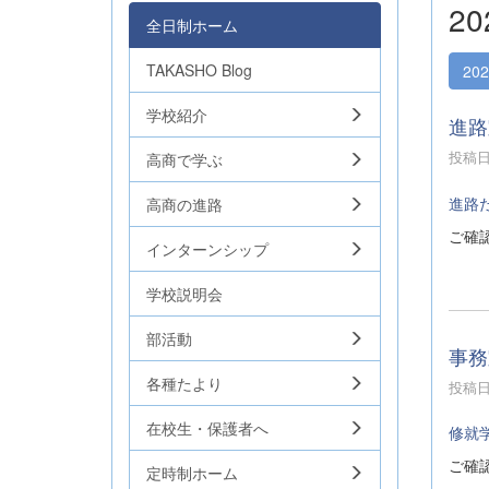
2
全日制ホーム
TAKASHO Blog
20
学校紹介
進路
投稿日時
高商で学ぶ
進路
高商の進路
ご確
インターンシップ
学校説明会
部活動
事務
各種たより
投稿日時
在校生・保護者へ
修就
ご確
定時制ホーム