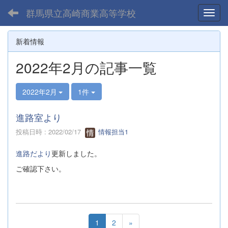
群馬県立高崎商業高等学校
Toggl
新着情報
2022年2月の記事一覧
2022年2月
1件
進路室より
投稿日時 : 2022/02/17
情報担当1
進路だより
更新しました。
ご確認下さい。
1
2
»