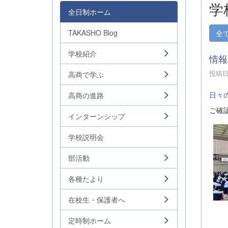
学
全日制ホーム
TAKASHO Blog
全
学校紹介
情報
投稿日時
高商で学ぶ
日々
高商の進路
ご確
インターンシップ
学校説明会
部活動
各種たより
在校生・保護者へ
定時制ホーム