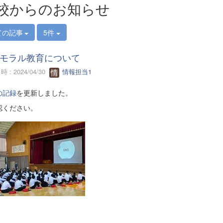
校からのお知らせ
ての記事
5件
モラル教育について
 : 2024/04/30
情報担当1
の記録
を更新しました。
認ください。