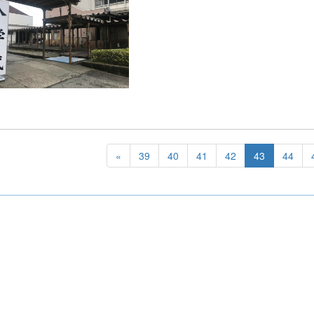
«
39
40
41
42
43
44