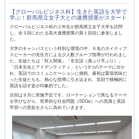
【グローバルビジネス科】生きた英語を大学で
学ぶ！群馬県立女子大との連携授業がスタート
グローバルビジネス科の２年生が群馬県立女子大学を訪問
し、全３回にわたる高大連携授業の第１回目に参加しまし
た。
大学のキャンパスという特別な環境の中、６名のネイティブ
スピーカーの先生方による少人数グループ指導が行われまし
た。生徒たちは「対人関係」「非言語（身ぶり手ぶり）」
「日本文化とアイデンティティ」という3つのテーマに分か
れ、英語でのコミュニケーションに挑戦。最初は緊張気味だ
った生徒たちも、熱心な指導に引き込まれ、笑顔で積極的に
英語を話す姿が印象的でした。
次回は９月に実施予定です。ローテーションで異なるテーマ
を学びながら、世界的な社会問題（SDGs）への見識と英語
学習への意欲をさらに高めていきます。