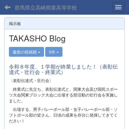
群馬県立高崎商業高等学校
Toggl
掲示板
TAKASHO Blog
最新の投稿順
5件
令和８年度、１学期が終業しました！（表彰伝
達式・壮行会・終業式）
〈表彰伝達式・壮行会〉
終業式に先立ち、表彰伝達式と、関東大会及び国民スポー
ツ大会関東ブロック大会に出場する部活動の壮行会を実施し
ました。
出場する、男子バレーボール部・女子バレーボール部・ソ
フトボール部の皆さん、日頃の成果を存分に発揮してきてく
ださい！