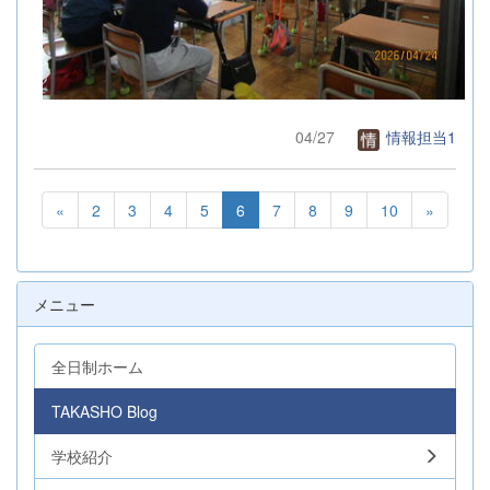
04/27
情報担当1
«
2
3
4
5
6
7
8
9
10
»
メニュー
全日制ホーム
TAKASHO Blog
学校紹介