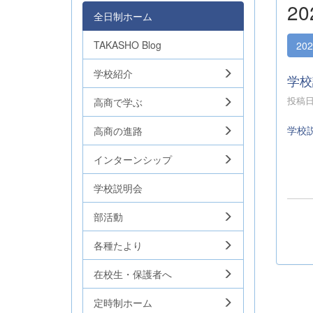
2
全日制ホーム
TAKASHO Blog
20
学校紹介
学校
投稿日時
高商で学ぶ
学校
高商の進路
インターンシップ
学校説明会
部活動
各種たより
在校生・保護者へ
定時制ホーム