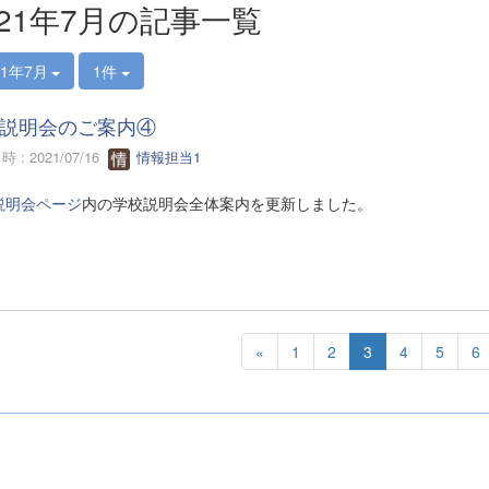
021年7月の記事一覧
21年7月
1件
説明会のご案内④
 : 2021/07/16
情報担当1
説明会ページ
内の学校説明会全体案内を更新しました。
«
1
2
3
4
5
6