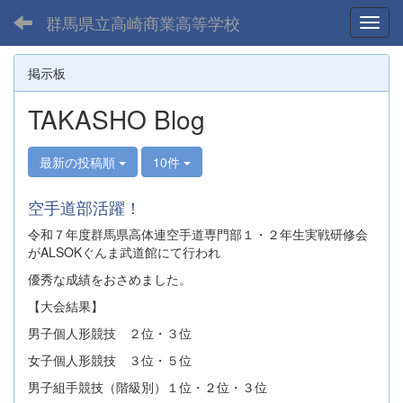
群馬県立高崎商業高等学校
Toggl
掲示板
TAKASHO Blog
最新の投稿順
10件
空手道部活躍！
令和７年度群馬県高体連空手道専門部１・２年生実戦研修会
がALSOKぐんま武道館にて行われ
優秀な成績をおさめました。
【大会結果】
男子個人形競技 ２位・３位
女子個人形競技 ３位・５位
男子組手競技（階級別）１位・２位・３位