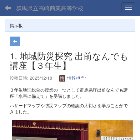
群馬県立高崎商業高等学校
Toggl
掲示板
1. 地域防災探究 出前なんでも
講座【３年生】
投稿日時: 2025/12/18
情報担当1
３年生地理総合の授業の一つとして群馬県庁出前なんでも講
座「水害に備えて」を受講しました。
ハザードマップや防災マップの確認の大切さを学ぶことがで
きました。