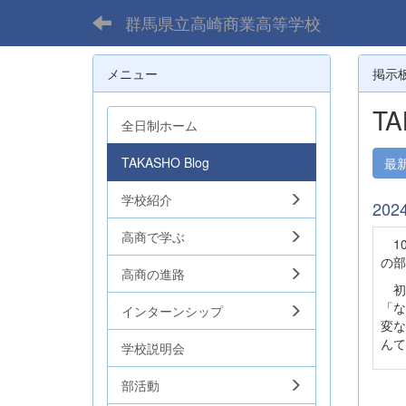
群馬県立高崎商業高等学校
メニュー
掲示
TA
全日制ホーム
TAKASHO Blog
最
学校紹介
20
高商で学ぶ
10
の部
高商の進路
初
「な
インターンシップ
変な
んて
学校説明会
部活動