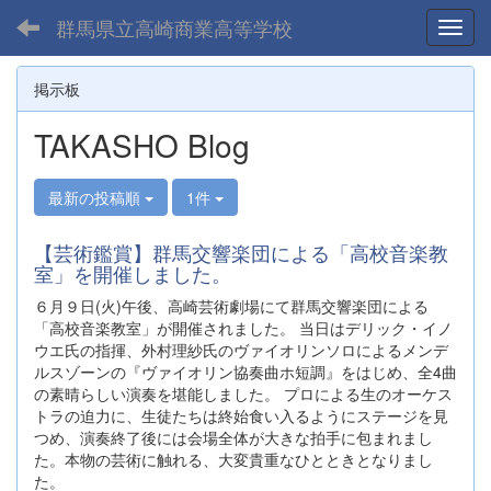
群馬県立高崎商業高等学校
Toggl
掲示板
TAKASHO Blog
最新の投稿順
1件
【芸術鑑賞】群馬交響楽団による「高校音楽教
室」を開催しました。
６月９日(火)午後、高崎芸術劇場にて群馬交響楽団による
「高校音楽教室」が開催されました。 当日はデリック・イノ
ウエ氏の指揮、外村理紗氏のヴァイオリンソロによるメンデ
ルスゾーンの『ヴァイオリン協奏曲ホ短調』をはじめ、全4曲
の素晴らしい演奏を堪能しました。 プロによる生のオーケス
トラの迫力に、生徒たちは終始食い入るようにステージを見
つめ、演奏終了後には会場全体が大きな拍手に包まれまし
た。本物の芸術に触れる、大変貴重なひとときとなりまし
た。