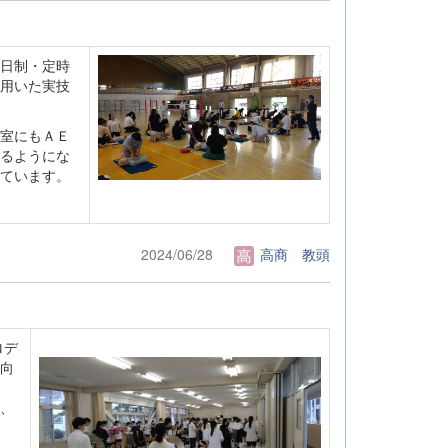
日制・定時
用いた実技
室にもＡＥ
るようにな
ています。
2024/06/28
高商 教頭
ロデ
向
、