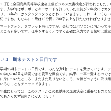
30(日)に全国商業高等学校協会主催ビジネス文書検定が行われました
す。入学時はポチポチとキーボードを打っていた生徒が２年次にはカタ
り、３年次にはタタタタタタッとかわっていきます。これ、すごくない
切ですね。ちなみに１級は10分間に700字以上を打たなければなりませ
マートフォン、タブレット時代ですが、会社ではパソコンに向かってキ
ところも多いです。仕事をするうえで早く正確に入力できる技術は重宝
24.7.3 期末テスト３日目です
学期の期末テスト３日目です。みんな真剣にテストを受けています。テ
の学びの成果を確認できる貴重な機会です。結果に一喜一憂するのでは
に身についたところ、まだまだ足りないところ、今後どのように取り組
いろなことをチェックできます。
年生にとっては、このテストがこの夏以降の進路決定に重要なものとな
であきらめず前向きにがんばろう！