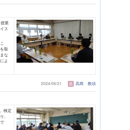
、授業
イス
こ
を取
まな
によ
2024/06/21
高商 教頭
。検定
り、
で