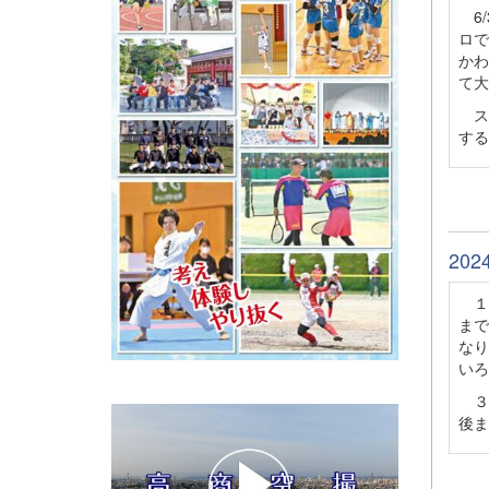
6/
ロで
かわ
て大
ス
する
20
１
まで
なり
いろ
３
後ま