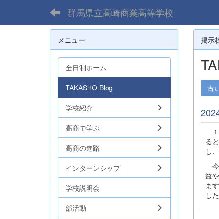
群馬県立高崎商業高等学校
メニュー
掲示
TA
全日制ホーム
TAKASHO Blog
古
学校紹介
20
高商で学ぶ
１
ると
高商の進路
し、
今
インターンシップ
益や
ます
学校説明会
した
部活動