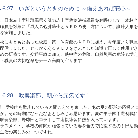
24.6.27 いざというときのために ～備えあれば安心～
、日本赤十字社群馬県支部の赤十字救急法指導員をお呼びして、本校全
職員を対象に「成人の心肺蘇生とＡＥＤの使い方について、訓練人形を
を実施しました。
校にもともとあった校庭・第一体育館のＡＥＤに加え、今年度より職員
配備しました。せっかくあるＡＥＤをきんとした知識で正しく使用でき
めの研修です。交通事故に加え、熱中症の危険、自然災害の危険も増え
・職員の大切な命をチーム高商で守ります！
24.6.28 吹奏楽部、朝から元気です！
、学校内を散歩していると聞こえてきました。あの夏の野球の応援メ
が。その時期になったなぁとしみじみ思います。夏の甲子園予選初戦に
吹奏楽部、野球部とコラボして応援練習に熱が入っています。
ラスメイト、学校の仲間が頑張っている姿を全力で応援するのも部活動
生活の楽しみの一つですね。