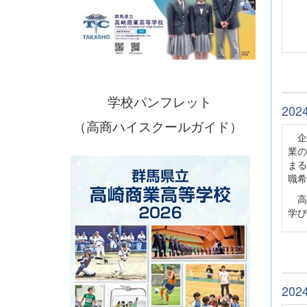
学校パンフレット
20
（高商ハイスクールガイド）
企
業の
まる
職希
高
学び
20