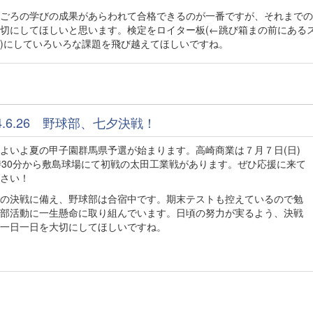
ごろの学びの成果があらわれて合格できるのが一番ですが、それまでの
切にしてほしいと思います。検定をロイター板(←跳び箱まの前にある
)にしていろいろな課題を飛び越えてほしいですね。
24.6.26 野球部、七夕決戦！
いよ夏の甲子園群馬県予選が始まります。高崎商業は７月７日(日)
時30分から敷島球場にて初戦の太田工業戦があります。ぜひ応援に来て
さい！
の決戦に備え、野球部は合宿中です。期末テストも控えているので勉
部活動に一生懸命に取り組んでいます。日頃の努力が実るよう、決戦
一日一日を大切にしてほしいですね。