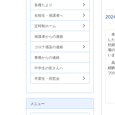
各種たより
在校生・保護者へ
20
定時制ホーム
本
保護者からの連絡
した
社経
コロナ感染の連絡
場の
いま
事務からの連絡
高
経験
中学生の皆さんへ
プの
卒業生・同窓会
メニュー