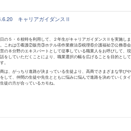
24.6.20 キャリアガイダンスⅡ
日の５・６校時を利用して、２年生がキャリアガイダンスⅡを実施しま
。これは①看護②販売③ホテル④作業療法⑤税理⑥介護福祉⑦公務⑧会
営の８分野のエキスパートとして従事している職業人をお呼びして、現
話をしていただくことにより、職業選択の幅を広げることを目的として
す。
商は、がっちり進路が決まっている生徒より、高商でさまざまな学びや
をして、仲間の生徒や先生とともに悩みに悩んで進路を決めていくタイ
生徒の方が合っているカモね。