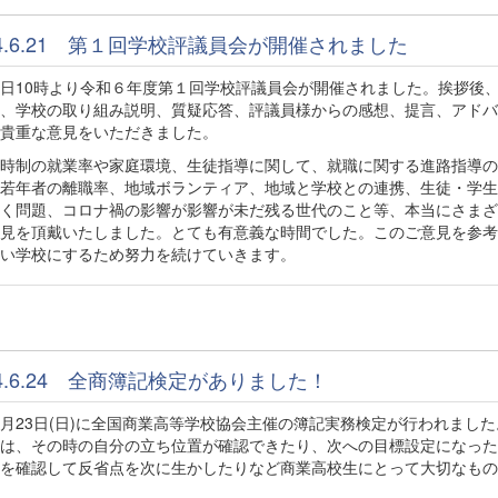
24.6.21 第１回学校評議員会が開催されました
10時より令和６年度第１回学校評議員会が開催されました。挨拶後
、学校の取り組み説明、質疑応答、評議員様からの感想、提言、アドバ
貴重な意見をいただきました。
時制の就業率や家庭環境、生徒指導に関して、就職に関する進路指導の
若年者の離職率、地域ボランティア、地域と学校との連携、生徒・学生
く問題、コロナ禍の影響が影響が未だ残る世代のこと等、本当にさまざ
見を頂戴いたしました。とても有意義な時間でした。このご意見を参考
い学校にするため努力を続けていきます。
24.6.24 全商簿記検定がありました！
23日(日)に全国商業高等学校協会主催の簿記実務検定が行われました
は、その時の自分の立ち位置が確認できたり、次への目標設定になった
を確認して反省点を次に生かしたりなど商業高校生にとって大切なもの