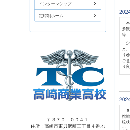
インターンシップ
20
定時制ホーム
本日
参観
等、
定
と、
り巻
ご意
り良
20
６月
挑戦
〒３７０－００４１
現状
住所：高崎市東貝沢町三丁目４番地
す。