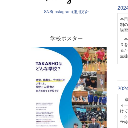
20
SNS(Instagram)運用方針
本日
制の
講習
学校ポスター
本
Ｄを
るた
生徒
20
朝
ィー
けて
ク
学校