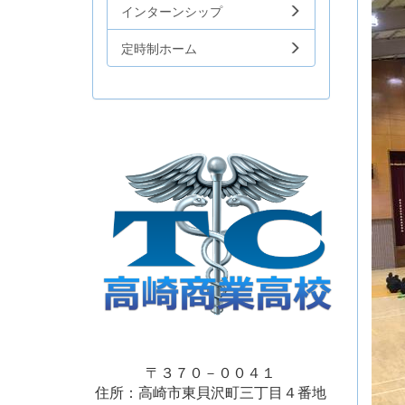
インターンシップ
定時制ホーム
〒３７０－００４１
住所：高崎市東貝沢町三丁目４番地