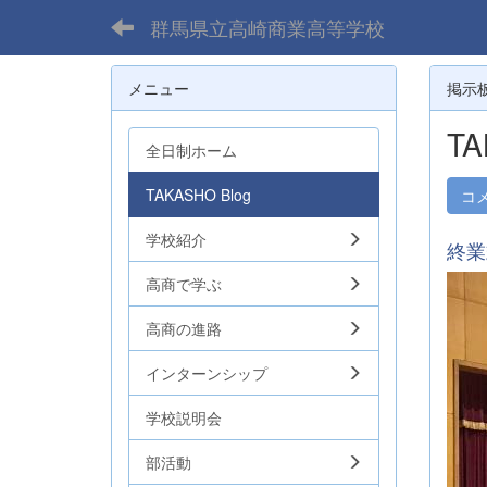
群馬県立高崎商業高等学校
メニュー
掲示
TA
全日制ホーム
TAKASHO Blog
コ
学校紹介
終業
高商で学ぶ
高商の進路
インターンシップ
学校説明会
部活動