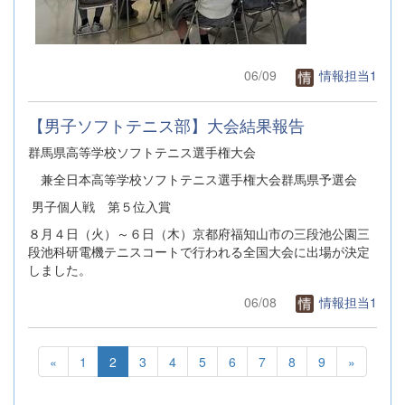
06/09
情報担当1
【男子ソフトテニス部】大会結果報告
群馬県高等学校ソフトテニス選手権大会
兼全日本高等学校ソフトテニス選手権大会群馬県予選会
男子個人戦 第５位入賞
８月４日（火）～６日（木）京都府福知山市の三段池公園三
段池科研電機テニスコートで行われる全国大会に出場が決定
しました。
06/08
情報担当1
«
1
2
3
4
5
6
7
8
9
»