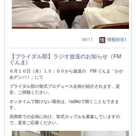
06/11
情報担当1
【ブライダル部】ラジオ放送のお知らせ（FM
ぐんま)
６月１０日（水）１５：００から放送の FM ぐんま「かか
あデンパ！」にて
ブライダル部の挙式プロデュース企画が紹介されます。是
非、ご拝聴ください。
オンタイムで聴けない場合は、radikoで聴くこともできま
す。
高商祭での企画に向け、挙式カップルを募集していますの
で、是非ご応募ください。