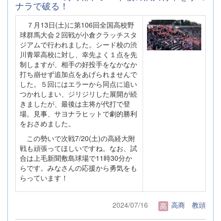
ナラで破る！
７月13日(土)に第106回全国高校野
球群馬大会２回戦が小倉クラッチスタ
ジアムで行われました。シード校の渋
川青翠高校に対し、幸先よく１点を先
制しますが、相手の好投手をなかなか
打ち崩せず追加点をあげられませんで
した。５回にはエラーから同点に追い
つかれしまい、ジリジリした展開が続
きましたが、最後は主将が代打で登
場。見事、サヨナラヒットで劇的勝利
をおさめました。
この勢いで次戦7/20(土)の高経大附
戦も頑張ってほしいですね。なお、試
合は上毛新聞敷島球場で11時30分か
らです。みなさんの応援から勇気をも
らっています！
2024/07/16
高商 教頭