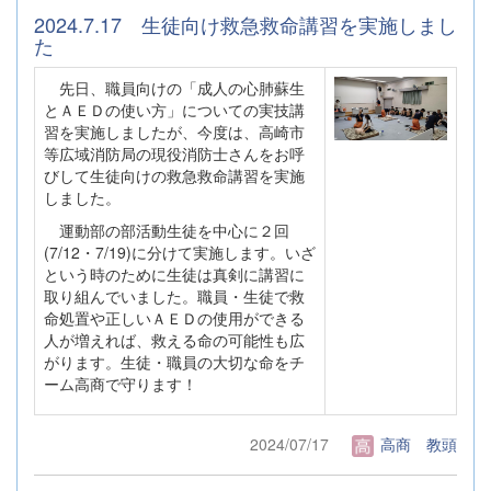
2024.7.17 生徒向け救急救命講習を実施しまし
た
先日、職員向けの「成人の心肺蘇生
とＡＥＤの使い方」についての実技講
習を実施しましたが、今度は、高崎市
等広域消防局の現役消防士さんをお呼
びして生徒向けの救急救命講習を実施
しました。
運動部の部活動生徒を中心に２回
(7/12・7/19)に分けて実施します。いざ
という時のために生徒は真剣に講習に
取り組んでいました。職員・生徒で救
命処置や正しいＡＥＤの使用ができる
人が増えれば、救える命の可能性も広
がります。生徒・職員の大切な命をチ
ーム高商で守ります！
2024/07/17
高商 教頭