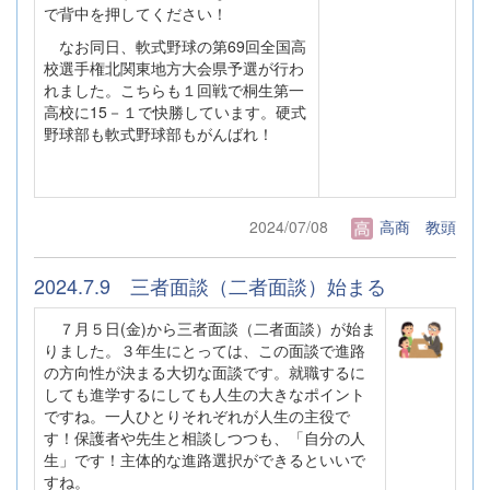
で背中を押してください！
なお同日、軟式野球の第69回全国高
校選手権北関東地方大会県予選が行わ
れました。こちらも１回戦で桐生第一
高校に15－１で快勝しています。硬式
野球部も軟式野球部もがんばれ！
2024/07/08
高商 教頭
2024.7.9 三者面談（二者面談）始まる
７月５日(金)から三者面談（二者面談）が始ま
りました。３年生にとっては、この面談で進路
の方向性が決まる大切な面談です。就職するに
しても進学するにしても人生の大きなポイント
ですね。一人ひとりそれぞれが人生の主役で
す！保護者や先生と相談しつつも、「自分の人
生」です！主体的な進路選択ができるといいで
すね。