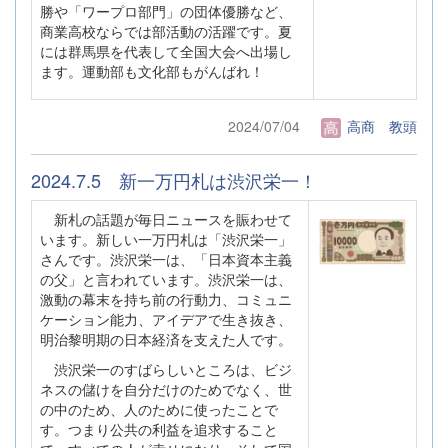
勝や「ワープロ部門」の団体優勝など、
商業高校ならでは部活動の活躍です。夏
には群馬県を代表して全国大会へ出場し
ます。運動部も文化部もがんばれ！
2024/07/04
高商 教頭
2024.7.5 新一万円札は渋沢栄一！
新札の話題が毎日ニュースを賑わせて
います。新しい一万円札は「渋沢栄一」
さんです。渋沢栄一は、「日本資本主義
の父」と言われています。渋沢栄一は、
激動の幕末を持ち前の行動力、コミュニ
ケーション能力、アイデアで生き抜き、
明治黎明期の日本経済を支えた人です。
渋沢栄一のすばらしいところは、ビジ
ネスの儲けを自分だけのためでなく、世
の中のため、人のために使ったことで
す。つまり公共の利益を追求すること