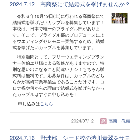
2024.7.12 高商祭にて結婚式を挙げませんか？
令和６年10月19日(土)に行われる高商祭にて
結婚式を挙げたいカップルを募集しています！
本校は、日本で唯一のブライダル部がありま
す。そこで、ブライダル部のプロデュースによ
るウエディングセレモニー実施するため、結婚
式を挙げたいカップルを募集しています。
特別顧問として、フリーウエディングプラン
ナー佐伯エリ様による監修がありますので、特
別な思い出になること間違いナシ！もちろん挙
式料は無料です。応募条件は、カップルのどち
らかが高崎商業卒業生であることだけです。コ
ロナ禍や何からの理由で結婚式を挙げらなかっ
たカップルはすぐに申し込みを！
申し込みは
こちら
2024/07/12
高商 教頭
2024.7.16 野球部、シード校の渋川青翠をサヨ