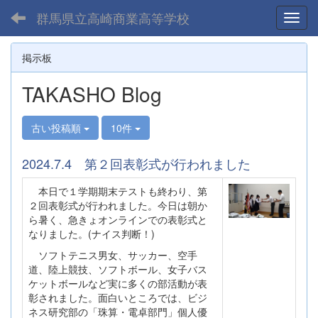
群馬県立高崎商業高等学校
Toggl
掲示板
TAKASHO Blog
古い投稿順
10件
2024.7.4 第２回表彰式が行われました
本日で１学期期末テストも終わり、第
２回表彰式が行われました。今日は朝か
ら暑く、急きょオンラインでの表彰式と
なりました。(ナイス判断！)
ソフトテニス男女、サッカー、空手
道、陸上競技、ソフトボール、女子バス
ケットボールなど実に多くの部活動が表
彰されました。面白いところでは、ビジ
ネス研究部の「珠算・電卓部門」個人優