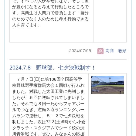
で、すべての人が幸せになり、そして国
が豊かになると考えて行動したところで
す。高商生は人間力で勝負します！自分
のためでなく人のために考え行動できる
人を育てます。
2024/07/05
高商 教頭
2024.7.8 野球部、七夕決戦制す！
７月７日(日)に第106回全国高等学
校野球選手権群馬大会１回戦が行われ
ました。対戦した太田工業に先制しま
したが、６回に逆転されてしまいまし
た。それでも８回一死からフォアボー
ルでつなぎ、逆転３点ランニングホー
ムランで逆転し、５－２で七夕決戦を
制しました。次は7/13(土)9時から小倉
クラッチ・スタジアムでシード校の渋
川青翠戦です。ぜひ、みなさんの応援