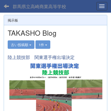
群馬県立高崎商業高等学校
Toggl
掲示板
TAKASHO Blog
古い投稿順
1件
陸上競技部 関東選手権出場決定