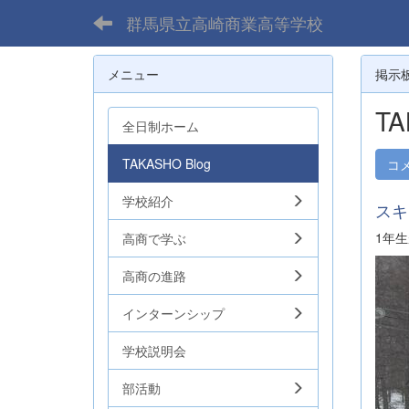
群馬県立高崎商業高等学校
メニュー
掲示
TA
全日制ホーム
TAKASHO Blog
コ
学校紹介
スキ
1年
高商で学ぶ
高商の進路
インターンシップ
学校説明会
部活動