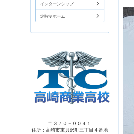
インターンシップ
定時制ホーム
〒３７０－００４１
住所：高崎市東貝沢町三丁目４番地