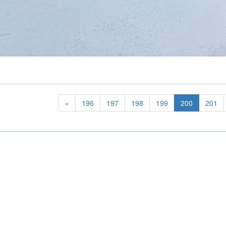
«
196
197
198
199
200
201