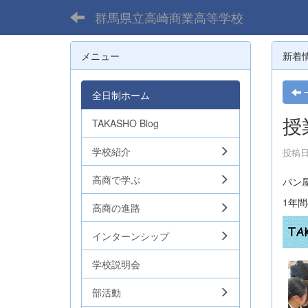
群馬県立高崎商業高等学校
メニュー
新着
全日制ホーム
授
TAKASHO Blog
学校紹介
投稿日時
高商で学ぶ
パン
1年
高商の進路
インターンシップ
学校説明会
部活動