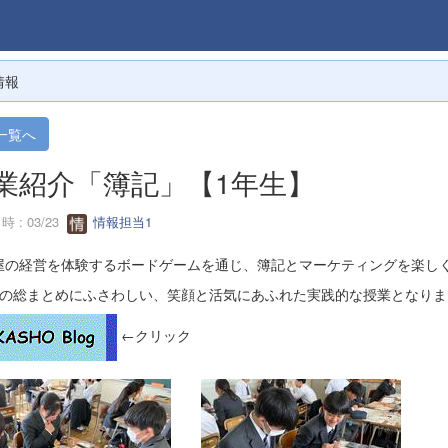
情報
一覧へ
業紹介「簿記」【1年生】
 : 03/23
情報担当1
屋の経営を体験するボードゲームを通じ、簿記とマーケティングを楽し
間の総まとめにふさわしい、笑顔と活気にあふれた実践的な授業となりま
←クリック