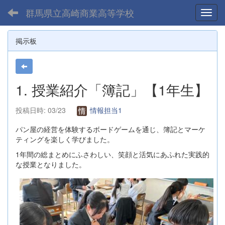
群馬県立高崎商業高等学校
Toggl
掲示板
1. 授業紹介「簿記」【1年生】
投稿日時: 03/23
情報担当1
パン屋の経営を体験するボードゲームを通じ、簿記とマーケ
ティングを楽しく学びました。
1年間の総まとめにふさわしい、笑顔と活気にあふれた実践的
な授業となりました。