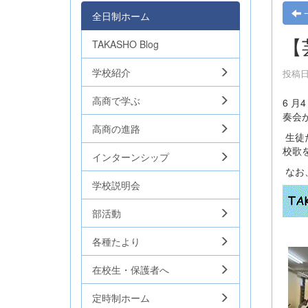
全日制ホーム
【
TAKASHO Blog
学校紹介
投稿日時
高商で学ぶ
6 
奏会
高商の進路
生徒
校歌
インターンシップ
なお
学校説明会
部活動
各種たより
在校生・保護者へ
定時制ホーム