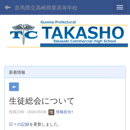
群馬県立高崎商業高等学校
Toggl
新着情報
生徒総会について
投稿日時 : 2024/05/08
情報担当1
日々の記録
を更新しました。