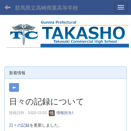
群馬県立高崎商業高等学校
Toggl
新着情報
日々の記録について
投稿日時 : 2022/12/23
情報担当1
日々の記録
を更新しました。