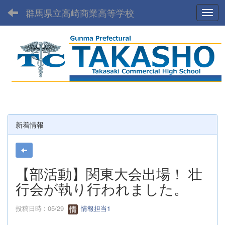
群馬県立高崎商業高等学校
Toggl
新着情報
【部活動】関東大会出場！ 壮
行会が執り行われました。
投稿日時 : 05/29
情報担当1