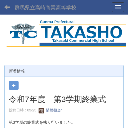
群馬県立高崎商業高等学校
Toggl
新着情報
令和7年度 第3学期終業式
投稿日時 : 03/23
情報担当1
第3学期の終業式を執り行いました。