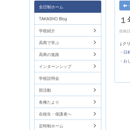
全日制ホーム
１
TAKASHO Blog
学校紹介
投稿日時
高商で学ぶ
↓ク
・
日
高商の進路
・
お
インターンシップ
学校説明会
部活動
各種たより
在校生・保護者へ
定時制ホーム