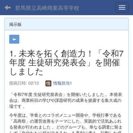
群馬県立高崎商業高等学校
Toggl
掲示板
1. 未来を拓く創造力！「令和7
年度 生徒研究発表会」を開催
しました
投稿日時: 02/10
情報担当1
「令和7年度 生徒研究発表会」を開催いたしました 。本発表
会は、商業科目の学びや課題研究の成果を披露する集大成の
場です 。
今年度は、学食とのコラボメニュー開発や、学校行事である
「高商祭」の運営改善をテーマにした、実践的で活気あふれ
る発表が行われました 。どのグループも、単なる調査に留ま
らず「自分たちに何ができるか」を真剣に考え、行動した成