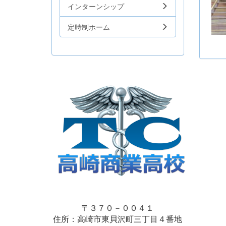
インターンシップ
定時制ホーム
〒３７０－００４１
住所：高崎市東貝沢町三丁目４番地