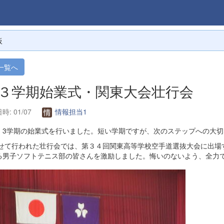
板
一覧へ
. ３学期始業式・関東大会壮行会
時: 01/07
情報担当1
、3学期の始業式を行いました。短い学期ですが、次のステップへの大切
せて行われた壮行会では、第３４回関東高等学校空手道選抜大会に出場
る男子ソフトテニス部の皆さんを激励しました。悔いのないよう、全力