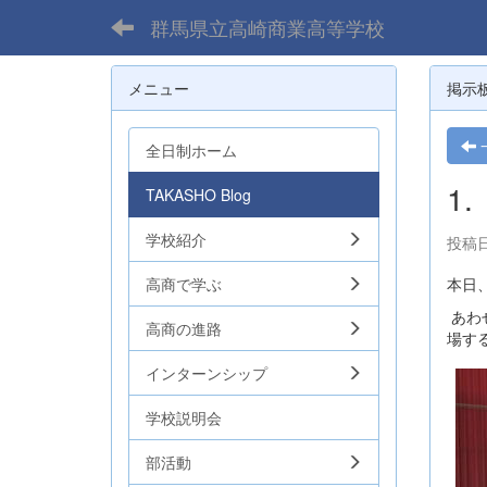
群馬県立高崎商業高等学校
メニュー
掲示
全日制ホーム
1
TAKASHO Blog
学校紹介
投稿日
高商で学ぶ
本日
あわ
高商の進路
場す
インターンシップ
学校説明会
部活動