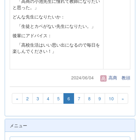
「高商の小池先生に憧れて教師になりたい
と思った。」
どんな先生になりたいか：
「生徒とカベがない先生になりたい。」
後輩にアドバイス：
「高校生活はいい思い出になるので毎日を
楽しんでください！」
2024/06/04
高商 教頭
«
2
3
4
5
6
7
8
9
10
»
メニュー