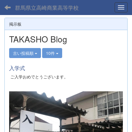
群馬県立高崎商業高等学校
Toggl
掲示板
TAKASHO Blog
古い投稿順
10件
入学式
ご入学おめでとうございます。