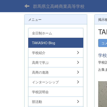
群馬県立高崎商業高等学校
メニュー
掲示
TA
全日制ホーム
TAKASHO Blog
コ
学校紹介
学校
学校
高商で学ぶ
お集
高商の進路
インターンシップ
学校説明会
部活動