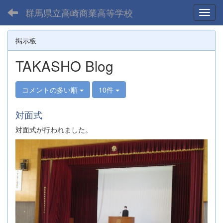
群馬県立高崎商業高等学校
Toggl
掲示板
TAKASHO Blog
コメントの多い順
10件
対面式
対面式が行われました。