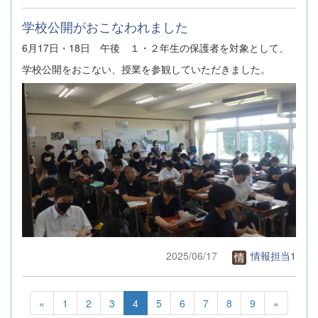
学校公開がおこなわれました
6月17日・18日 午後 １・２年生の保護者を対象として、
学校公開をおこない、授業を参観していただきました。
2025/06/17
情報担当1
«
1
2
3
4
5
6
7
8
9
»