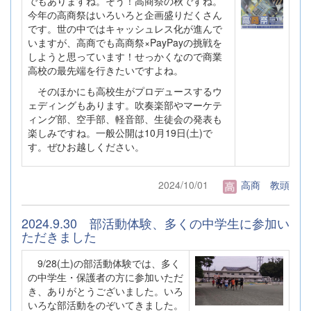
でもありますね。そう！高商祭の秋ですね。
今年の高商祭はいろいろと企画盛りだくさん
です。世の中ではキャッシュレス化が進んで
いますが、高商でも高商祭×PayPayの挑戦を
しようと思っています！せっかくなので商業
高校の最先端を行きたいですよね。
そのほかにも高校生がプロデュースするウ
ェディングもあります。吹奏楽部やマーケテ
ィング部、空手部、軽音部、生徒会の発表も
楽しみですね。一般公開は10月19日(土)で
す。ぜひお越しください。
2024/10/01
高商 教頭
2024.9.30 部活動体験、多くの中学生に参加い
ただきました
9/28(土)の部活動体験では、多く
の中学生・保護者の方に参加いただ
き、ありがとうございました。いろ
いろな部活動をのぞいてきました。