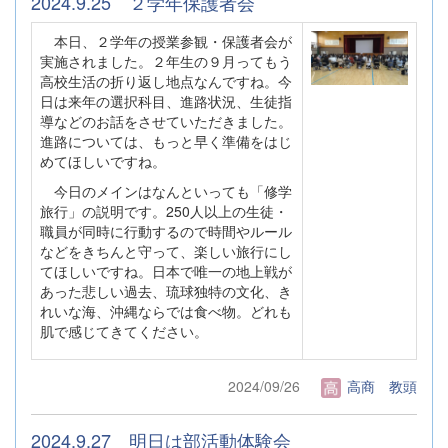
2024.9.25 ２学年保護者会
本日、２学年の授業参観・保護者会が
実施されました。２年生の９月ってもう
高校生活の折り返し地点なんですね。今
日は来年の選択科目、進路状況、生徒指
導などのお話をさせていただきました。
進路については、もっと早く準備をはじ
めてほしいですね。
今日のメインはなんといっても「修学
旅行」の説明です。250人以上の生徒・
職員が同時に行動するので時間やルール
などをきちんと守って、楽しい旅行にし
てほしいですね。日本で唯一の地上戦が
あった悲しい過去、琉球独特の文化、き
れいな海、沖縄ならでは食べ物。どれも
肌で感じてきてください。
2024/09/26
高商 教頭
2024.9.27 明日は部活動体験会