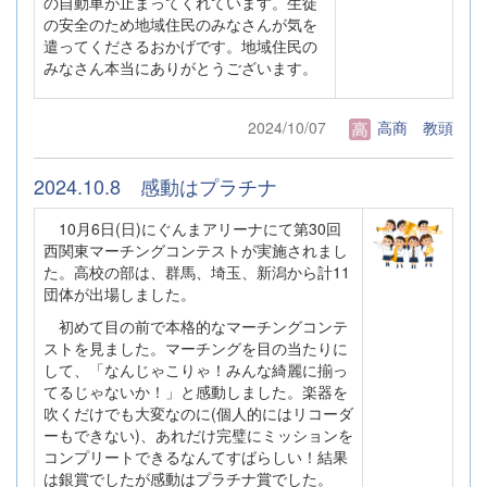
の自動車が止まってくれています。生徒
の安全のため地域住民のみなさんが気を
遣ってくださるおかげです。地域住民の
みなさん本当にありがとうございます。
2024/10/07
高商 教頭
2024.10.8 感動はプラチナ
10月6日(日)にぐんまアリーナにて第30回
西関東マーチングコンテストが実施されまし
た。高校の部は、群馬、埼玉、新潟から計11
団体が出場しました。
初めて目の前で本格的なマーチングコンテ
ストを見ました。マーチングを目の当たりに
して、「なんじゃこりゃ！みんな綺麗に揃っ
てるじゃないか！」と感動しました。楽器を
吹くだけでも大変なのに(個人的にはリコーダ
ーもできない)、あれだけ完璧にミッションを
コンプリートできるなんてすばらしい！結果
は銀賞でしたが感動はプラチナ賞でした。