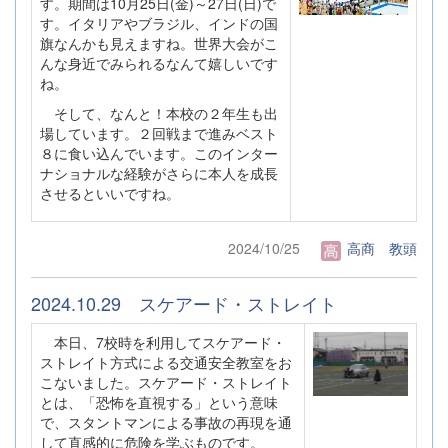
す。期間は10月25日(金)～27日(日)で
す。イタリアやブラジル、インドの国
旗なんかも見えますね。世界大会がこ
んな身近でみられるなんて嬉しいです
ね。
そして、なんと！本校の２年生も出
場しています。２回戦まで進みベスト
８に食い込んでいます。このインター
ナショナルな経験がさらに本人を成長
させるといいですね。
2024/10/25
高商 教頭
2024.10.29 スケアード・ストレイト
本日、7校時を利用してスケアード・
ストレイト方式による交通安全教室をお
こないました。スケアード・ストレイト
とは、「恐怖を直視する」という意味
で、スタントマンによる事故の再現を通
して直感的に危険を学ぶものです。