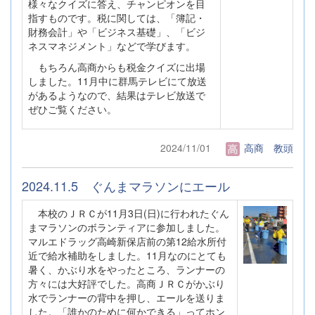
様々なクイズに答え、チャンピオンを目
指すものです。税に関しては、「簿記・
財務会計」や「ビジネス基礎」、「ビジ
ネスマネジメント」などで学びます。
もちろん高商からも税金クイズに出場
しました。11月中に群馬テレビにて放送
があるようなので、結果はテレビ放送で
ぜひご覧ください。
2024/11/01
高商 教頭
2024.11.5 ぐんまマラソンにエール
本校のＪＲＣが11月3日(日)に行われたぐん
まマラソンのボランティアに参加しました。
マルエドラッグ高崎新保店前の第12給水所付
近で給水補助をしました。11月なのにとても
暑く、かぶり水をやったところ、ランナーの
方々には大好評でした。高商ＪＲＣがかぶり
水でランナーの背中を押し、エールを送りま
した。「誰かのために何かできる」ってホン