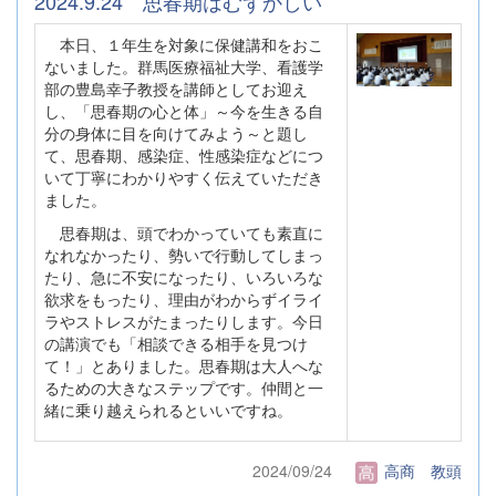
2024.9.24 思春期はむずかしい
本日、１年生を対象に保健講和をおこ
ないました。群馬医療福祉大学、看護学
部の豊島幸子教授を講師としてお迎え
し、「思春期の心と体」～今を生きる自
分の身体に目を向けてみよう～と題し
て、思春期、感染症、性感染症などにつ
いて丁寧にわかりやすく伝えていただき
ました。
思春期は、頭でわかっていても素直に
なれなかったり、勢いで行動してしまっ
たり、急に不安になったり、いろいろな
欲求をもったり、理由がわからずイライ
ラやストレスがたまったりします。今日
の講演でも「相談できる相手を見つけ
て！」とありました。思春期は大人へな
るための大きなステップです。仲間と一
緒に乗り越えられるといいですね。
2024/09/24
高商 教頭