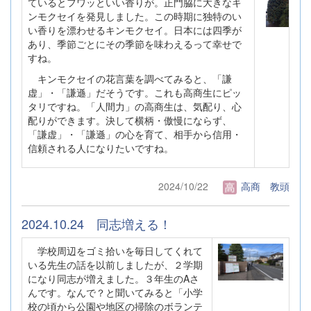
ているとフワッといい香りが。正門脇に大きなキ
ンモクセイを発見しました。この時期に独特のい
い香りを漂わせるキンモクセイ。日本には四季が
あり、季節ごとにその季節を味わえるって幸せで
すね。
キンモクセイの花言葉を調べてみると、「謙
虚」・「謙遜」だそうです。これも高商生にピッ
タリですね。「人間力」の高商生は、気配り、心
配りができます。決して横柄・傲慢にならず、
「謙虚」・「謙遜」の心を育て、相手から信用・
信頼される人になりたいですね。
2024/10/22
高商 教頭
2024.10.24 同志増える！
学校周辺をゴミ拾いを毎日してくれて
いる先生の話を以前しましたが、２学期
になり同志が増えました。３年生のAさ
んです。なんで？と聞いてみると「小学
校の頃から公園や地区の掃除のボランテ