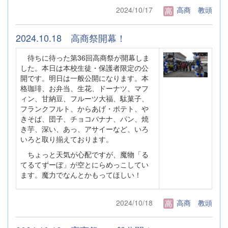
2024/10/17
高商 教頭
2024.10.18 高商祭開幕！
待ちに待った第36回高商祭が開幕しま
した。本日は本校生徒・保護者限定の公
開です。明日は一般公開になります。本
格珈琲、お弁当、生花、ドーナツ、マフ
ィン、甘納豆、フルーツ大福、駄菓子、
フランクフルト、からあげ・ポテト、や
きそば、団子、チョコバナナ、パン、焼
き芋、深い、あっ、アサイーなど、いろ
いろと取り揃えております。
ちょっと天気が心配ですが、魔物「る
てるてずーぼ」が空とにらめっこしてい
ます。魔力でなんとかもってほしい！
2024/10/18
高商 教頭