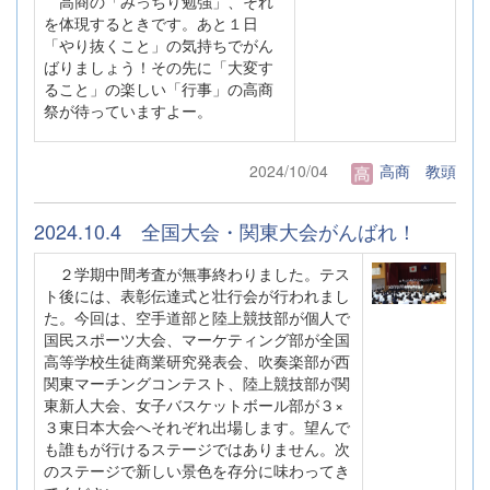
高商の「みっちり勉強」、それ
を体現するときです。あと１日
「やり抜くこと」の気持ちでがん
ばりましょう！その先に「大変す
ること」の楽しい「行事」の高商
祭が待っていますよー。
2024/10/04
高商 教頭
2024.10.4 全国大会・関東大会がんばれ！
２学期中間考査が無事終わりました。テス
ト後には、表彰伝達式と壮行会が行われまし
た。今回は、空手道部と陸上競技部が個人で
国民スポーツ大会、マーケティング部が全国
高等学校生徒商業研究発表会、吹奏楽部が西
関東マーチングコンテスト、陸上競技部が関
東新人大会、女子バスケットボール部が３×
３東日本大会へそれぞれ出場します。望んで
も誰もが行けるステージではありません。次
のステージで新しい景色を存分に味わってき