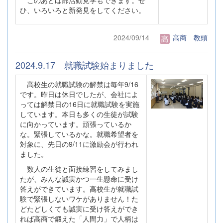
このあとは部活動見学もできます。ぜ
ひ、いろいろと新発見をしてください。
2024/09/14
高商 教頭
2024.9.17 就職試験始まりました
高校生の就職試験の解禁は毎年9/16
です。昨日は休日でしたが、会社によ
っては解禁日の16日に就職試験を実施
しています。本日も多くの生徒が試験
に向かっています。頑張っているか
な。緊張しているかな。就職希望者を
対象に、先日の9/11に激励会が行われ
ました。
数人の生徒と面接練習をしてみまし
たが、みんな誠実かつ一生懸命に受け
答えができています。高校生が就職試
験で緊張しないワケがありません！た
どたどしくても誠実に受け答えができ
れば高商で鍛えた「人間力」で人柄は