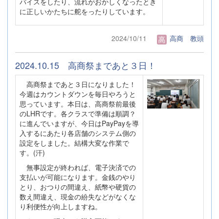
バイスをしたり、流れがおかしくなったとき
に正しいかたちに舵をったりしています。
2024/10/11
高商 教頭
2024.10.15 高商祭まであと３日！
高商祭まであと３日になりました！
今週はカウントダウンを毎日やろうと
思っています。本日は、高商祭前最後
のLHRです。各クラスで準備は順調？
に進んでいますが、今日はPayPayを導
入するにあたり各店舗のシステム側の
設定をしました。結構大変な作業で
す。(汗)
無事設定が終われば、電子決済での
支払いが可能になります。金銭のやり
とり、おつりの間違え、紙幣や硬貨の
数え間違え、現金の紛失などがなくな
り利便性が向上しますね。