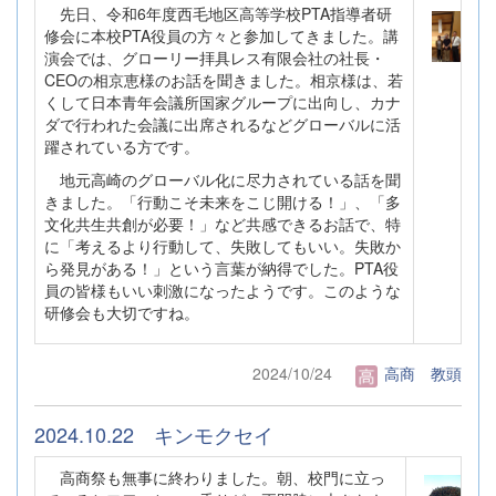
先日、令和6年度西毛地区高等学校PTA指導者研
修会に本校PTA役員の方々と参加してきました。講
演会では、グローリー拝具レス有限会社の社長・
CEOの相京恵様のお話を聞きました。相京様は、若
くして日本青年会議所国家グループに出向し、カナ
ダで行われた会議に出席されるなどグローバルに活
躍されている方です。
地元高崎のグローバル化に尽力されている話を聞
きました。「行動こそ未来をこじ開ける！」、「多
文化共生共創が必要！」など共感できるお話で、特
に「考えるより行動して、失敗してもいい。失敗か
ら発見がある！」という言葉が納得でした。PTA役
員の皆様もいい刺激になったようです。このような
研修会も大切ですね。
2024/10/24
高商 教頭
2024.10.22 キンモクセイ
高商祭も無事に終わりました。朝、校門に立っ