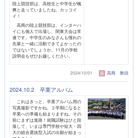
陸上競技部は、高校生と中学生が颯
爽と走っていましたね。カッコイ
イ！
高商の陸上競技部は、インターハ
イにも個人で出場し、関東大会は常
連です。中学生のみなさんも憧れの
先輩と一緒に活動できてよかったの
ではないでしょうか。11月の学校
説明会もぜひお越しください。
2024/10/01
高商 教頭
2024.10.2 卒業アルバム
これはきっと、卒業アルバム用の
写真撮影ですかね。２学期になると
卒業への準備も始まりますね。その
前にまずは進路！就職試験はひと段
落して、いまは専門学校や短大・四
大の総合選抜型入試の出願が始まっ