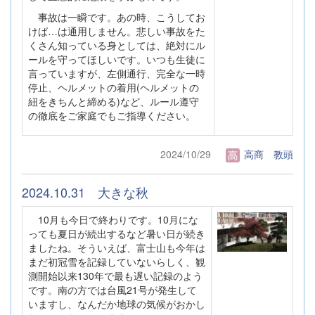
事故は一瞬です。あの時、こうしてお
けば…は通用しません。悲しい事故をた
くさん知っている身としては、絶対にル
ールを守ってほしいです。いつも生徒に
言っていますが、左側通行、完全な一時
停止、ヘルメットの着用(ヘルメットの
紐をきちんと締める)など、ルール遵守
の徹底をご家庭でもご指導ください。
2024/10/29
高商 教頭
2024.10.31 大きな秋
10月も今日で終わりです。10月にな
っても夏日が続出するなど暑い日が続き
ましたね。そういえば、富士山も今年は
まだ初冠雪を記録していないらしく、観
測開始以来130年で最も遅い記録のよう
です。南の方では台風21号が発生して
いますし、なんだか地球の気候がおかし