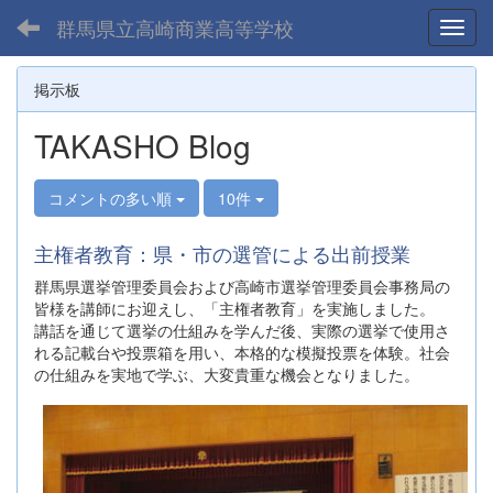
群馬県立高崎商業高等学校
Toggl
掲示板
TAKASHO Blog
コメントの多い順
10件
主権者教育：県・市の選管による出前授業
群馬県選挙管理委員会および高崎市選挙管理委員会事務局の
皆様を講師にお迎えし、「主権者教育」を実施しました。
講話を通じて選挙の仕組みを学んだ後、実際の選挙で使用さ
れる記載台や投票箱を用い、本格的な模擬投票を体験。社会
の仕組みを実地で学ぶ、大変貴重な機会となりました。