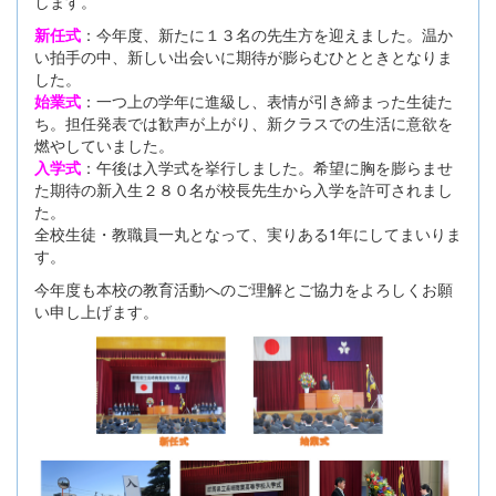
します。
新任式
：今年度、新たに１３名の先生方を迎えました。温か
い拍手の中、新しい出会いに期待が膨らむひとときとなりま
した。
始業式
：一つ上の学年に進級し、表情が引き締まった生徒た
ち。担任発表では歓声が上がり、新クラスでの生活に意欲を
燃やしていました。
入学式
：午後は入学式を挙行しました。希望に胸を膨らませ
た期待の新入生２８０名が校長先生から入学を許可されまし
た。
全校生徒・教職員一丸となって、実りある1年にしてまいりま
す。
今年度も本校の教育活動へのご理解とご協力をよろしくお願
い申し上げます。