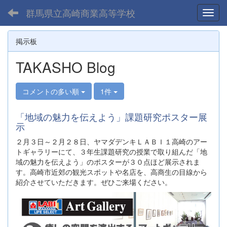
群馬県立高崎商業高等学校
Toggl
掲示板
TAKASHO Blog
コメントの多い順
1件
「地域の魅力を伝えよう」課題研究ポスター展
示
２月３日～２月２８日、ヤマダデンキＬＡＢＩ１高崎のアー
トギャラリーにて、３年生課題研究の授業で取り組んだ「地
域の魅力を伝えよう」のポスターが３０点ほど展示されま
す。高崎市近郊の観光スポットや名店を、高商生の目線から
紹介させていただきます。ぜひご来場ください。