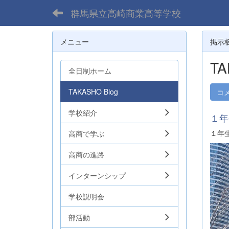
群馬県立高崎商業高等学校
メニュー
掲示
TA
全日制ホーム
TAKASHO Blog
コ
学校紹介
１年
１年
高商で学ぶ
高商の進路
インターンシップ
学校説明会
部活動