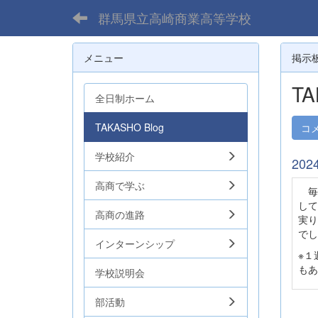
群馬県立高崎商業高等学校
メニュー
掲示
TA
全日制ホーム
TAKASHO Blog
コ
学校紹介
20
高商で学ぶ
毎
して
高商の進路
実り
でし
インターンシップ
※１
もあ
学校説明会
部活動