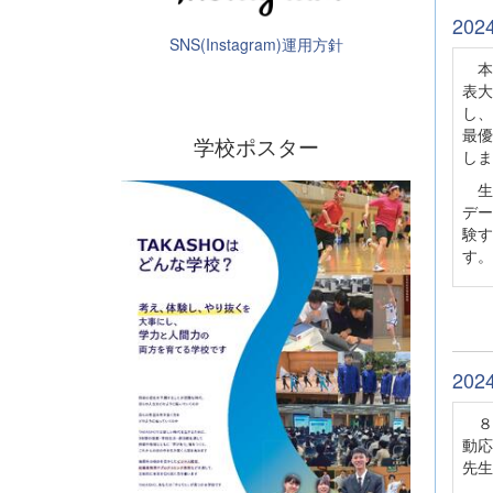
20
SNS(Instagram)運用方針
本日
表大
し、
最優
学校ポスター
しま
生
デー
験す
す。
20
８月
動応
先生