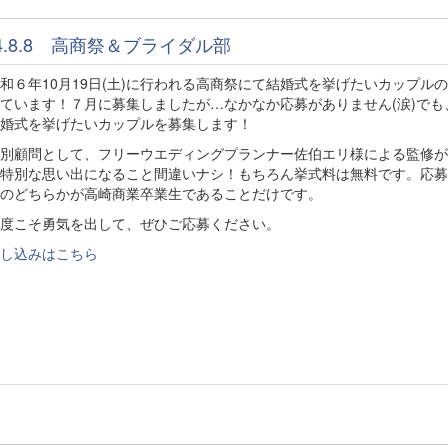
24.8.8 高商祭＆ブライダル部
６年10月19日(土)に行われる高商祭にて結婚式を挙げたいカップル
ています！７月に募集しましたが…なかなか応募がありません(涙)でも
婚式を挙げたいカップルを募集します！
別顧問として、フリーウエディングプランナー佐伯エリ様による監修が
特別な思い出になること間違いナシ！もちろん挙式料は無料です。応募
のどちらかが高崎商業卒業生であることだけです。
度こそ勇気を出して、ぜひご応募ください。
し込みはこちら