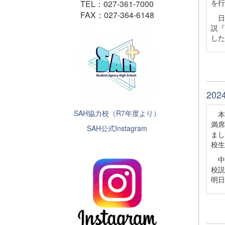
を行
TEL：027-361-7000
FAX：027-364-6148
日
説『
した
20
SAH協力校（R7年度より）
本
満席
SAH公式Instagram
まし
校生
中
校説
明日