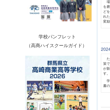
場
を磨
どを
れた
変励
学校パンフレット
（高商ハイスクールガイド）
20
た
策で
が新
す。
学
書の