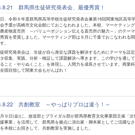
24.8.21 群馬県生徒研究発表会、最優秀賞！
、令和６年度群馬県高等学校生徒研究発表会兼第18回関東地区高等
会予選が高崎市文化会館にておこなわれました。本校、マーケティング
農産物直売所 ～バリューポジション伝える直売所の魅力～」のテーマ
秀賞を受賞しました。マーケティング部は９月に千葉でおこなわれる関
す。
徒研究発表会は、生徒が自ら身近な課題を解決するためにテーマを設定
タ収集、実践、分析・検証して課題解決へ導きます。この学びを通して
ること・やりぬくこと」を体現し、人間力を成長させています。商業科
全国目指して関東大会もがんばれ！
24.8.22 共創教室 ～やっぱりプロは違う！～
９日(金)に、放送部とブライダル部が群馬県教育文化事業団主催「次
援事業」を活用して、群馬県を拠点に演出家・脚本家としてご活躍なさ
を本校にお招きして、共創教室を実施しました。