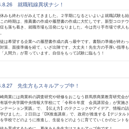
24.8.26 就職戦線異状ナシ！
休みも終わりがみえてきました。２学期になるといよいよ就職試験も始
この時期は、推薦書の作成や履歴書の作成に大忙しです。新型コロナウ
症も落ち着き、就職市場も活発になりました。今は売り手市場で求人も
。
徒は希望する企業への履歴書作成の真っ最中です。書類の準備が終わっ
対策、面接準備を経て、いざ出陣です。大丈夫！先生方の手厚い指導も
「人間力」が育っています。自信をもって試験に臨もう！
24.8.27 先生方もスキルアップ中！
崎商業には商業科の調査研究や研修をおこなう群馬県商業教育研究会が
有坂中央学園中央情報大学校にて「令和６年度 会員講習会」が実施さ
ンテーション実践」で、【伝え方】のテクニックやアイデア、情報の詰
学びました。２日目は「DX推進講座」で、政府が推進する【デジタル
を学校でどのように推進し、生徒をどのように育てていくかのヒントを
徒を育成するために、夏休みも先生方はスキルアップ中です！