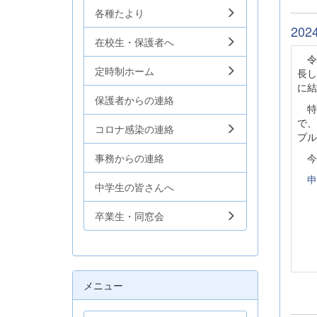
各種たより
20
在校生・保護者へ
令和
定時制ホーム
長し
に結
保護者からの連絡
特
で、
コロナ感染の連絡
プル
事務からの連絡
今
申
中学生の皆さんへ
卒業生・同窓会
メニュー