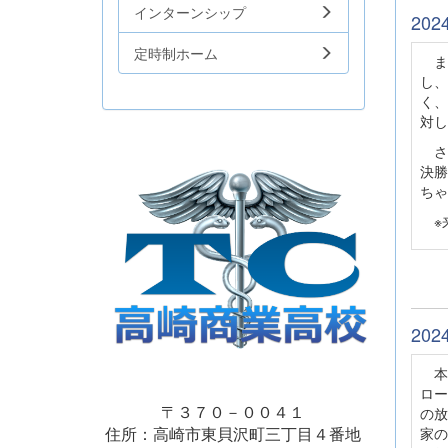
インターンシップ
20
定時制ホーム
まず
し、
く、
対し
さ
決勝
ちゃ
※来
20
本
ロー
〒３７０－００４１
の放
住所：高崎市東貝沢町三丁目４番地
家の