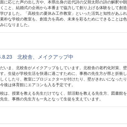
面に応じた声の出し方や、本県出身の近代詩の父朔太郎の詩の解釈や朗
くこと、結婚式の企画から本番まで協力して創り上げる体験をして創造
学びました。「高校生の夏休み工作教室」といった活気と知性があふれ
素朴な学校の教室も、創造力を高め、未来を彩るためにできることは色
みになりました。
24.8.23 北校舎、メイクアップ中
だいま、北校舎がメイクアップをしています。北校舎の老朽化対策、壁
す。生徒が学校生活を快適に過ごすために、事務の先生方が県と折衝し
しくしたり、教室にプロジェクターが付けたり、壁がきれいになったり
今後は体育館にエアコンも入る予定です。
校は、授業を教える先生だけでなく、部活動を教える先生方、図書館を
先生、事務の先生方も一丸となって生徒を支えています。