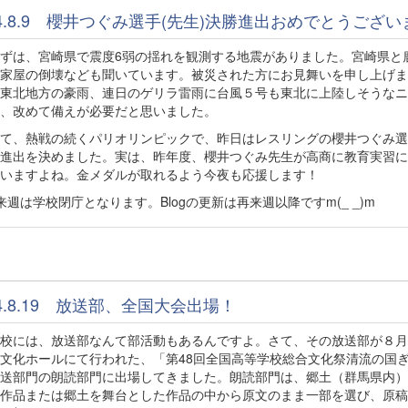
24.8.9 櫻井つぐみ選手(先生)決勝進出おめでとうござ
は、宮崎県で震度6弱の揺れを観測する地震がありました。宮崎県と
家屋の倒壊なども聞いています。被災された方にお見舞いを申し上げま
東北地方の豪雨、連日のゲリラ雷雨に台風５号も東北に上陸しそうなニ
、改めて備えが必要だと思いました。
て、熱戦の続くパリオリンピックで、昨日はレスリングの櫻井つぐみ選
進出を決めました。実は、昨年度、櫻井つぐみ先生が高商に教育実習に
いますよね。金メダルが取れるよう今夜も応援します！
週は学校閉庁となります。Blogの更新は再来週以降ですm(_ _)m
24.8.19 放送部、全国大会出場！
校には、放送部なんて部活動もあるんですよ。さて、その放送部が８月
文化ホールにて行われた、「第48回全国高等学校総合文化祭清流の国
送部門の朗読部門に出場してきました。朗読部門は、郷土（群馬県内）
作品または郷土を舞台とした作品の中から原文のまま一部を選び、原稿