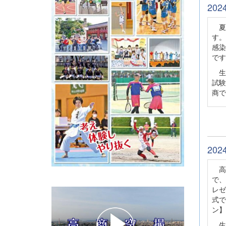
20
夏
す。
感染
です
生
試験
商で
20
高
で、
レゼ
式で
ン】
生