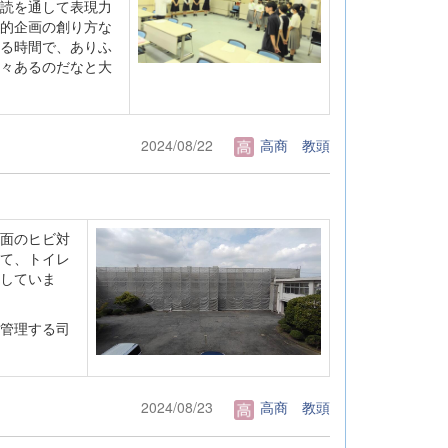
読を通して表現力
的企画の創り方な
る時間で、ありふ
々あるのだなと大
2024/08/22
高商 教頭
面のヒビ対
て、トイレ
していま
管理する司
2024/08/23
高商 教頭