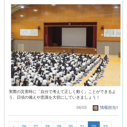
実際の災害時に「自分で考えて正しく動く」ことができるよ
う、日頃の備えや意識を大切にしていきましょう！
06/03
情報担当1
«
26
27
28
29
30
31
32
33