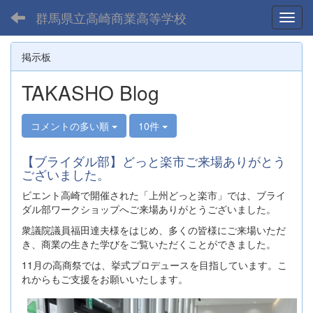
群馬県立高崎商業高等学校
Toggl
掲示板
TAKASHO Blog
コメントの多い順
10件
【ブライダル部】どっと楽市ご来場ありがとう
ございました。
ビエント高崎で開催された「上州どっと楽市」では、ブライ
ダル部ワークショップへご来場ありがとうございました。
衆議院議員福田達夫様をはじめ、多くの皆様にご来場いただ
き、商業の生きた学びをご覧いただくことができました。
11月の高商祭では、挙式プロデュースを目指しています。こ
れからもご支援をお願いいたします。