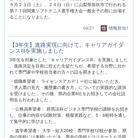
５月２３日（土）、２４日（日）に山梨県笛吹市で行われる
第７７回関東ソフトテニス選手権大会一般女子の部に出場す
ることになりました。
04/21
情報担当1
【3年生】進路実現に向けて。キャリアガイダ
ンスIIIを実施しました
3年生を対象とした「キャリアガイダンスIII」を実施しました
。進路決定を目前に控えた生徒たちが、希望する分野に分か
れて専門家や学校担当者の方々の話を聞きました 。
・就職希望者： ライセンスアカデミー社に協力いただき、
「求人票の見方・履歴書の書き方」についての実践的な講演
を受けました 。その後、県内企業6社をお招きしての会社説
明会も行われました 。
・公務員希望者： 群馬法科ビジネス専門学校の講師をお招き
し、仕事の内容や試験対策、模擬実践など、5・6校時を通し
て集中的に学びました 。
・進学希望者： 大学・短大20校、専門学校10校が参加 。県
内の学校には来校いただき、県外の学校とはリモートも活用