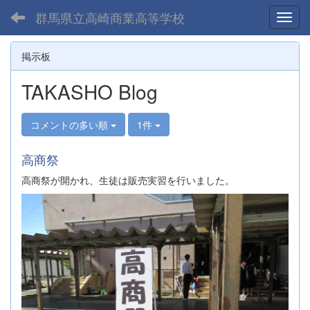
群馬県立高崎商業高等学校
Toggl
掲示板
TAKASHO Blog
コメントの多い順
1件
高商祭
高商祭が開かれ、生徒は販売実習を行いました。