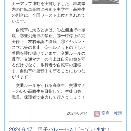
ナーアップ運動を実施しました。群馬県
内の自転車事故に占める中学生・高校生
の割合は、全国ワースト上位と言われて
います。
自転車に乗るときは、①左側通行の徹
底、②並列走行の禁止、③一時停止の完
全停止・左右確認の徹底、④イヤホン・
スマホ等の禁止、⑤ヘルメットの正しい
着用を呼び掛けています。交通ルールの
遵守、交通マナーの向上は自分の命を守
るだけでなく、歩行者や自転車の運転
手、自動車の運転手を守ることにもつな
がります。
交通ルールを守れる高商生、交通マナ
ーのいい高商生を目指して、生徒自身、
職員、保護者で協力して行きましょう！
2024/06/14
高商 教頭
2024.6.17 男子バレーがんばっています！