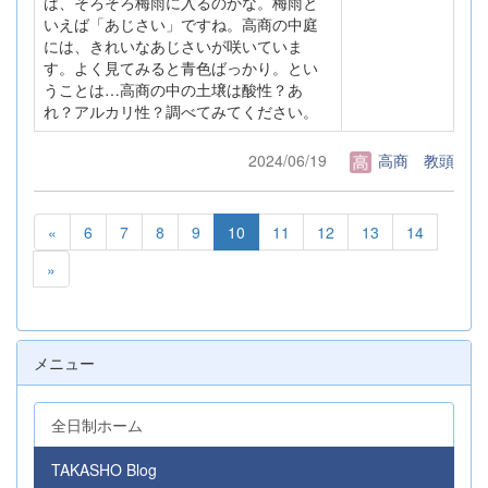
は、そろそろ梅雨に入るのかな。梅雨と
いえば「あじさい」ですね。高商の中庭
には、きれいなあじさいが咲いていま
す。よく見てみると青色ばっかり。とい
うことは…高商の中の土壌は酸性？あ
れ？アルカリ性？調べてみてください。
2024/06/19
高商 教頭
«
6
7
8
9
10
11
12
13
14
»
メニュー
全日制ホーム
TAKASHO Blog