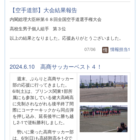
【空手道部】大会結果報告
内閣総理大臣杯第６８回全国空手道選手権大会
高校生男子個人組手 第３位
以上の結果となりました。応援ありがとうございました。
07/06
情報担当1
2024.6.10 高商サッカーベスト４！
週末、ぶらりと高商サッカー
部の応援に行ってきました。
6/8(土)は、プリンス関東1部所
属にも参加している健大高崎高
に先制されながれも後半終了間
際にコーナーキックから同点弾
を押し込み、延長後半に勝ち越
し2-1で逆転勝利しました。
勢いに乗った高商サッカー部
は、6/9(日)も高経附高を1-0で