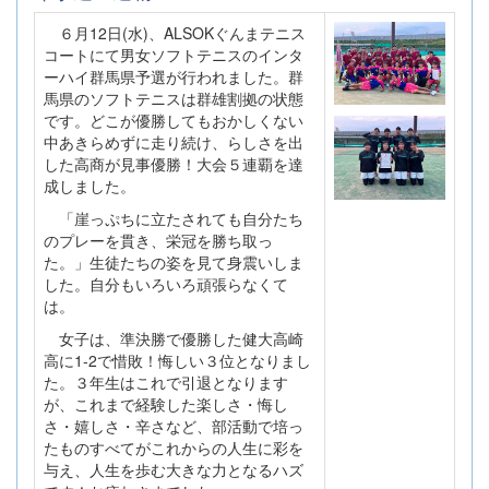
６月12日(水)、ALSOKぐんまテニス
コートにて男女ソフトテニスのインタ
ーハイ群馬県予選が行われました。群
馬県のソフトテニスは群雄割拠の状態
です。どこが優勝してもおかしくない
中あきらめずに走り続け、らしさを出
した高商が見事優勝！大会５連覇を達
成しました。
「崖っぷちに立たされても自分たち
のプレーを貫き、栄冠を勝ち取っ
た。」生徒たちの姿を見て身震いしま
した。自分もいろいろ頑張らなくて
は。
女子は、準決勝で優勝した健大高崎
高に1-2で惜敗！悔しい３位となりまし
た。３年生はこれで引退となります
が、これまで経験した楽しさ・悔し
さ・嬉しさ・辛さなど、部活動で培っ
たものすべてがこれからの人生に彩を
与え、人生を歩む大きな力となるハズ