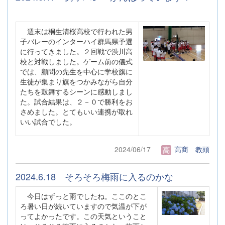
週末は桐生清桜高校で行われた男
子バレーのインターハイ群馬県予選
に行ってきました。２回戦で渋川高
校と対戦しました。ゲーム前の儀式
では、顧問の先生を中心に学校旗に
生徒が集まり旗をつかみながら自分
たちを鼓舞するシーンに感動しまし
た。試合結果は、２－０で勝利をお
さめました。とてもいい連携が取れ
いい試合でした。
2024/06/17
高商 教頭
2024.6.18 そろそろ梅雨に入るのかな
今日はずっと雨でしたね。ここのとこ
ろ暑い日が続いていますので気温が下が
ってよかったです。この天気ということ